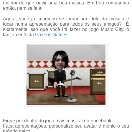
melhor do que ouvir uma boa música. Em boa companhia
então, nem se fala!
Agora, você já imaginou se tornar um ídolo da música e
tocar numa apresentação para todos os seus amigos? É
exatamente isso que você irá fazer no jogo Music City, o
lançamento da
Gazeus Games
!
Fique por dentro do jogo mais musical do Facebook!
Faça apresentações, personalize seu avatar e monte o seu
próprio palco!