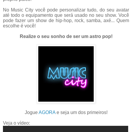
No Music City você pode personalizar tudo, do seu avatar
até todo o equipamento que será usado no seu show. Você
pode fazer um show de hip-hop, rock, samba, axé... Quem
escolhe é você!
Realize o seu sonho de ser um astro pop!
Jogue
AGORA
e seja um dos primeiros!
Veja o vídeo: